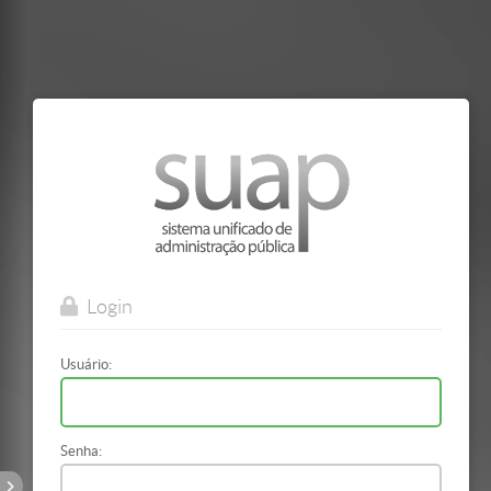
Mostrar/Esconder
barra
lateral
Login
Usuário:
Senha: