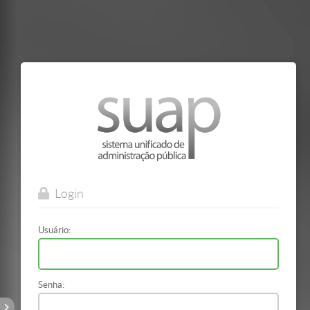
Mostrar/Esconder
barra
lateral
Login
Usuário:
Senha: