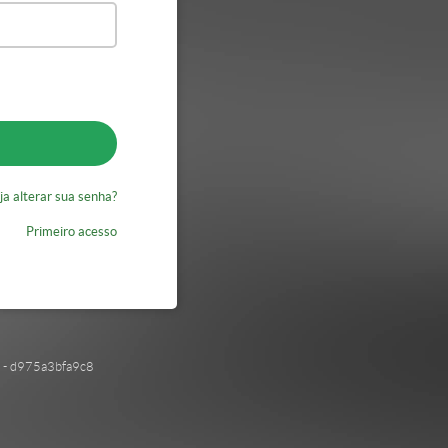
a alterar sua senha?
Primeiro acesso
- d975a3bfa9c8