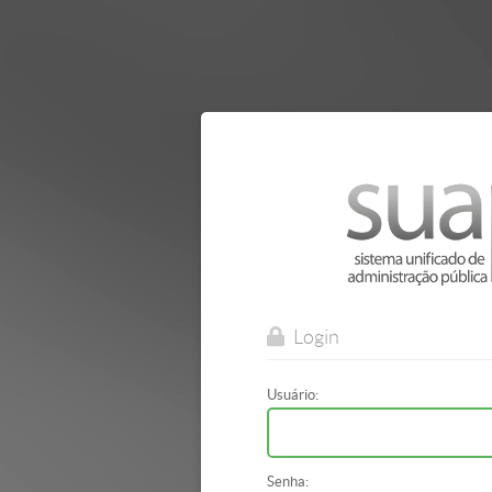
onder
Login
Usuário:
Senha: