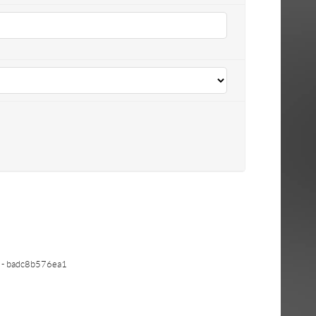
- badc8b576ea1