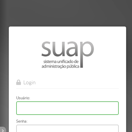
Mostrar/Esconder
barra
lateral
Login
Usuário:
Senha: