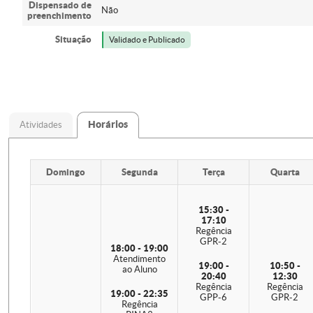
Dispensado de
Não
preenchimento
Situação
Validado e Publicado
Horários
Atividades
Domingo
Segunda
Terça
Quarta
15:30 -
17:10
Regência
GPR-2
18:00 - 19:00
Atendimento
19:00 -
10:50 -
ao Aluno
20:40
12:30
Regência
Regência
19:00 - 22:35
GPP-6
GPR-2
Regência