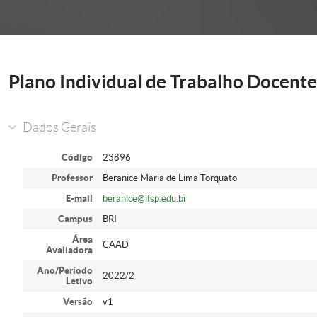
onder
Plano Individual de Trabalho Docente
Dados Gerais
Código
23896
Professor
Beranice Maria de Lima Torquato
E-mail
beranice@ifsp.edu.br
Campus
BRI
Área
CAAD
Avaliadora
Ano/Período
2022/2
Letivo
Versão
v1