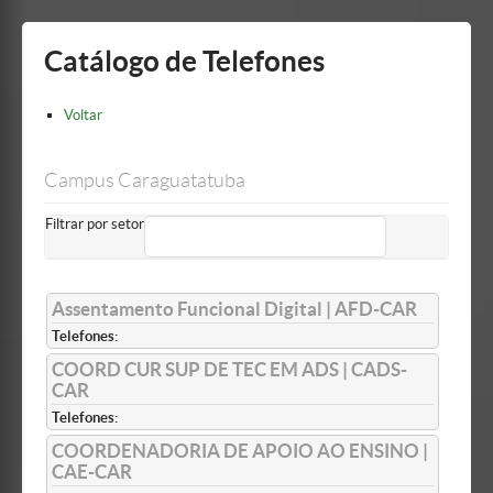
Mostrar/Esconder
barra
lateral
Catálogo de Telefones
Voltar
Campus Caraguatatuba
Filtrar por setor
Assentamento Funcional Digital | AFD-CAR
Telefones:
COORD CUR SUP DE TEC EM ADS | CADS-
CAR
Telefones:
COORDENADORIA DE APOIO AO ENSINO |
CAE-CAR