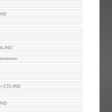
JND
A-JND
 atendimento
| CTC-JND
JND