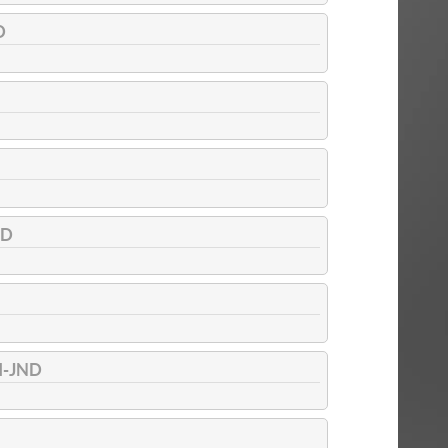
D
ND
I-JND