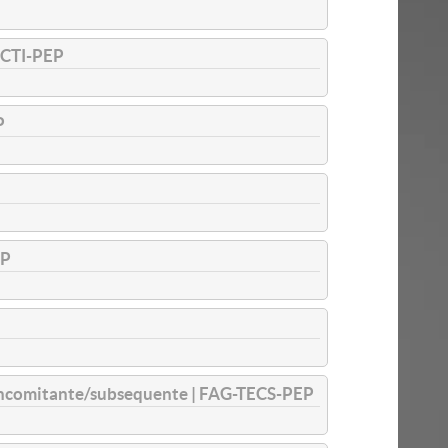
CTI-PEP
P
EP
oncomitante/subsequente | FAG-TECS-PEP