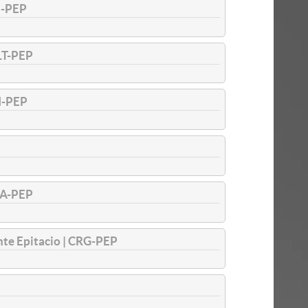
P-PEP
T-PEP
I-PEP
A-PEP
te Epitacio | CRG-PEP