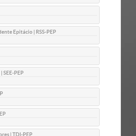
ente Epitácio | RSS-PEP
 SEE-PEP
P
PEP
ores | TDI-PEP