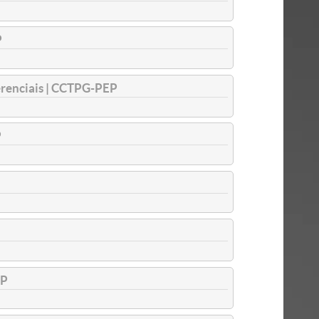
P
erenciais | CCTPG-PEP
P
EP