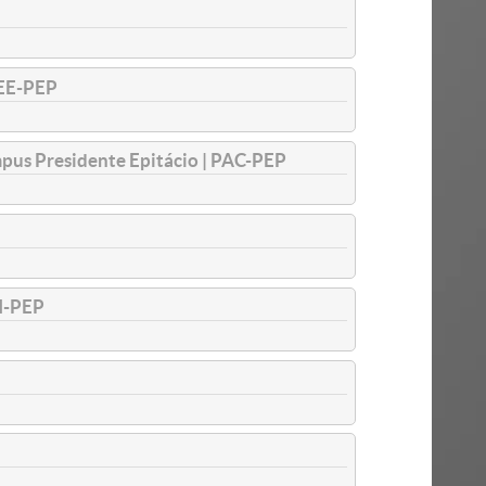
BEE-PEP
mpus Presidente Epitácio | PAC-PEP
I-PEP