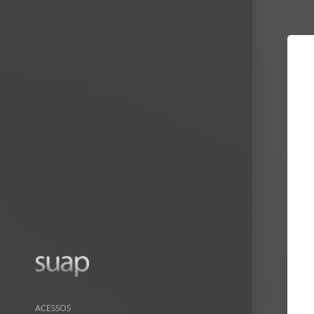
Mostrar/Esc
barra
lateral
ACESSOS