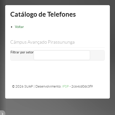
Mostrar/Esconder
barra
lateral
Catálogo de Telefones
Voltar
Câmpus Avançado Pirassununga
Filtrar por setor
© 2026 SUAP | Desenvolvimento:
IFSP
- 2c64cd0dc3f9