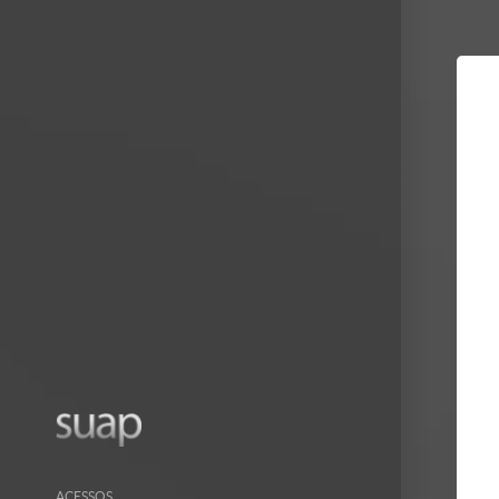
Mostrar/Esc
barra
lateral
ACESSOS