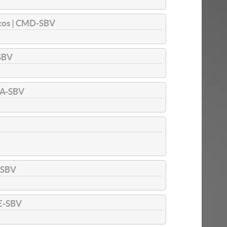
icos | CMD-SBV
SBV
A-SBV
-SBV
E-SBV