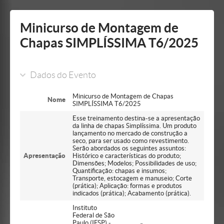
Mostrar/Esconder
barra
lateral
Minicurso de Montagem de
Chapas SIMPLÍSSIMA T6/2025
Dados do Evento
Minicurso de Montagem de Chapas
Nome
SIMPLÍSSIMA T6/2025
Esse treinamento destina-se a apresentação
da linha de chapas Simplíssima. Um produto
lançamento no mercado de construção a
seco, para ser usado como revestimento.
Serão abordados os seguintes assuntos:
Apresentação
Histórico e características do produto;
Dimensões; Modelos; Possibilidades de uso;
Quantificação: chapas e insumos;
Transporte, estocagem e manuseio; Corte
(prática); Aplicação: formas e produtos
indicados (prática); Acabamento (prática).
Instituto
Federal de São
Paulo (IFSP) -