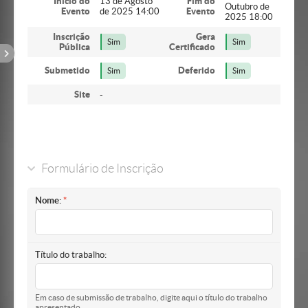
Início do
13 de Agosto
Fim do
Outubro de
Evento
de 2025 14:00
Evento
2025 18:00
Inscrição
Gera
Sim
Sim
Pública
Certificado
Submetido
Deferido
Sim
Sim
Site
-
Formulário de Inscrição
Nome:
Título do trabalho:
Em caso de submissão de trabalho, digite aqui o título do trabalho
apresentado.