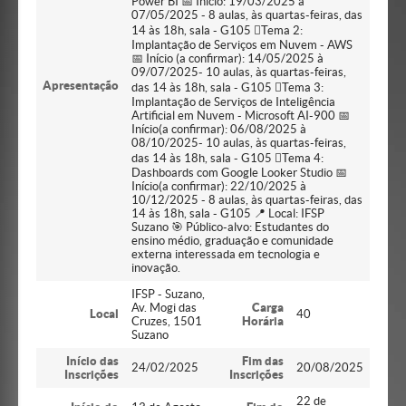
Power BI 📅 Início: 19/03/2025 à
07/05/2025 - 8 aulas, às quartas-feiras, das
14 às 18h, sala - G105 Tema 2:
Implantação de Serviços em Nuvem - AWS
📅 Início (a confirmar): 14/05/2025 à
09/07/2025- 10 aulas, às quartas-feiras,
Apresentação
das 14 às 18h, sala - G105 Tema 3:
Implantação de Serviços de Inteligência
Artificial em Nuvem - Microsoft AI-900 📅
Início(a confirmar): 06/08/2025 à
08/10/2025- 10 aulas, às quartas-feiras,
das 14 às 18h, sala - G105 Tema 4:
Dashboards com Google Looker Studio 📅
Início(a confirmar): 22/10/2025 à
10/12/2025 - 8 aulas, às quartas-feiras, das
14 às 18h, sala - G105 📍 Local: IFSP
Suzano 🎯 Público-alvo: Estudantes do
ensino médio, graduação e comunidade
externa interessada em tecnologia e
inovação.
IFSP - Suzano,
Av. Mogi das
Carga
Local
40
Cruzes, 1501
Horária
Suzano
Início das
Fim das
24/02/2025
20/08/2025
Inscrições
Inscrições
22 de