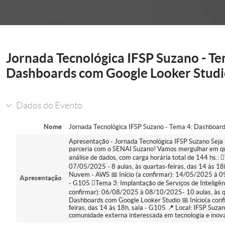
onder
Jornada Tecnológica IFSP Suzano - Te
Dashboards com Google Looker Stud
Dados do Evento
Nome
Jornada Tecnológica IFSP Suzano - Tema 4: Dashboar
Apresentação - Jornada Tecnológica IFSP Suzano Seja
parceria com o SENAI Suzano! Vamos mergulhar em qu
análise de dados, com carga horária total de 144 hs.:
07/05/2025 - 8 aulas, às quartas-feiras, das 14 às 1
Nuvem - AWS 📅 Início (a confirmar): 14/05/2025 à 09
Apresentação
- G105 Tema 3: Implantação de Serviços de Inteligênc
confirmar): 06/08/2025 à 08/10/2025- 10 aulas, às qu
Dashboards com Google Looker Studio 📅 Início(a con
feiras, das 14 às 18h, sala - G105 📍 Local: IFSP Suza
comunidade externa interessada em tecnologia e inov