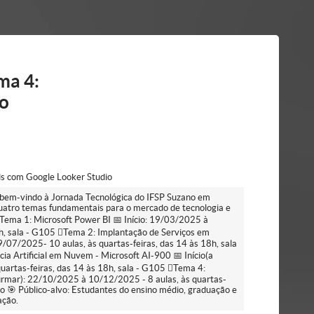
ma 4:
io
ds com Google Looker Studio
 bem-vindo à Jornada Tecnológica do IFSP Suzano em
atro temas fundamentais para o mercado de tecnologia e
 Tema 1: Microsoft Power BI 📅 Início: 19/03/2025 à
8h, sala - G105 Tema 2: Implantação de Serviços em
/07/2025- 10 aulas, às quartas-feiras, das 14 às 18h, sala
ia Artificial em Nuvem - Microsoft AI-900 📅 Início(a
artas-feiras, das 14 às 18h, sala - G105 Tema 4:
firmar): 22/10/2025 à 10/12/2025 - 8 aulas, às quartas-
no 🎯 Público-alvo: Estudantes do ensino médio, graduação e
ação.