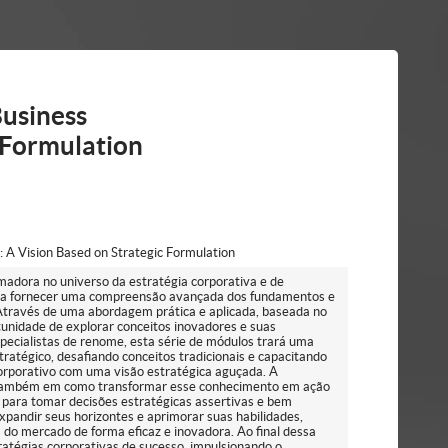
Business
c Formulation
: A Vision Based on Strategic Formulation
adora no universo da estratégia corporativa e de
para fornecer uma compreensão avançada dos fundamentos e
 Através de uma abordagem prática e aplicada, baseada no
tunidade de explorar conceitos inovadores e suas
pecialistas de renome, esta série de módulos trará uma
tratégico, desafiando conceitos tradicionais e capacitando
orporativo com uma visão estratégica aguçada. A
s também em como transformar esse conhecimento em ação
 para tomar decisões estratégicas assertivas e bem
pandir seus horizontes e aprimorar suas habilidades,
do mercado de forma eficaz e inovadora. Ao final dessa
ratégias corporativas de sucesso, impulsionando o