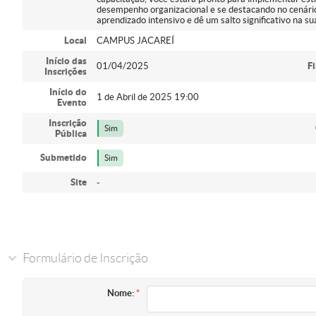
desempenho organizacional e se destacando no cenário
aprendizado intensivo e dê um salto significativo na su
Local
CAMPUS JACAREÍ
Início das
01/04/2025
F
Inscrições
Início do
1 de Abril de 2025 19:00
Evento
Inscrição
Sim
Pública
Submetido
Sim
Site
-
Formulário de Inscrição
Nome: