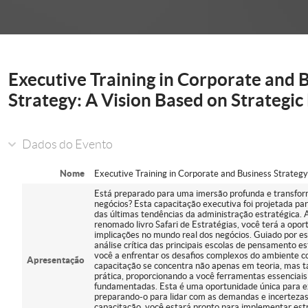
onder
Executive Training in Corporate and 
Strategy: A Vision Based on Strategi
Dados do Evento
Nome
Executive Training in Corporate and Business Strategy
Está preparado para uma imersão profunda e transform
negócios? Esta capacitação executiva foi projetada 
das últimas tendências da administração estratégica.
renomado livro Safari de Estratégias, você terá a opor
implicações no mundo real dos negócios. Guiado por es
análise crítica das principais escolas de pensamento es
você a enfrentar os desafios complexos do ambiente c
Apresentação
capacitação se concentra não apenas em teoria, ma
prática, proporcionando a você ferramentas essenciais
fundamentadas. Esta é uma oportunidade única para ex
preparando-o para lidar com as demandas e incertezas 
capacitação, você estará pronto para implementar est