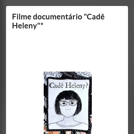
Mostrar/Esconder
barra
lateral
Filme documentário "Cadê
Heleny"*