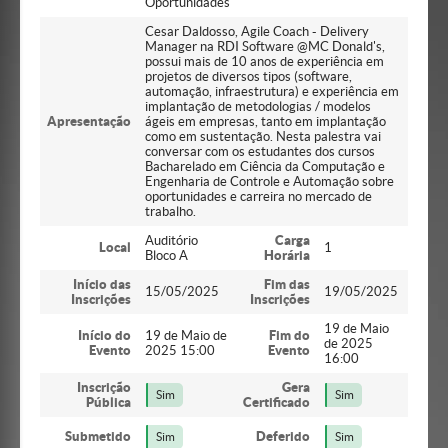
Oportunidades
Cesar Daldosso, Agile Coach - Delivery
Manager na RDI Software @MC Donald's,
possui mais de 10 anos de experiência em
projetos de diversos tipos (software,
automação, infraestrutura) e experiência em
implantação de metodologias / modelos
Apresentação
ágeis em empresas, tanto em implantação
como em sustentação. Nesta palestra vai
conversar com os estudantes dos cursos
Bacharelado em Ciência da Computação e
Engenharia de Controle e Automação sobre
oportunidades e carreira no mercado de
trabalho.
Auditório
Carga
Local
1
Bloco A
Horária
Início das
Fim das
15/05/2025
19/05/2025
Inscrições
Inscrições
19 de Maio
Início do
19 de Maio de
Fim do
de 2025
Evento
2025 15:00
Evento
16:00
Inscrição
Gera
Sim
Sim
Pública
Certificado
Submetido
Deferido
Sim
Sim