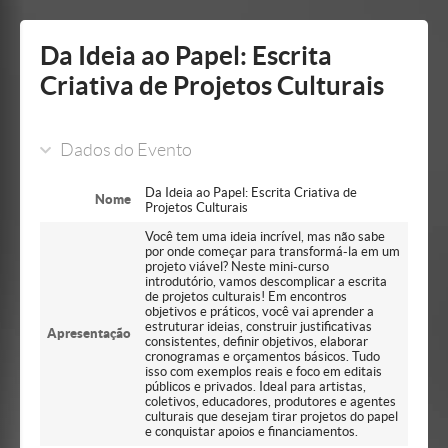
Mostrar/Esconder
barra
lateral
Da Ideia ao Papel: Escrita
Criativa de Projetos Culturais
Dados do Evento
Da Ideia ao Papel: Escrita Criativa de
Nome
Projetos Culturais
Você tem uma ideia incrível, mas não sabe
por onde começar para transformá-la em um
projeto viável? Neste mini-curso
introdutório, vamos descomplicar a escrita
de projetos culturais! Em encontros
objetivos e práticos, você vai aprender a
estruturar ideias, construir justificativas
Apresentação
consistentes, definir objetivos, elaborar
cronogramas e orçamentos básicos. Tudo
isso com exemplos reais e foco em editais
públicos e privados. Ideal para artistas,
coletivos, educadores, produtores e agentes
culturais que desejam tirar projetos do papel
e conquistar apoios e financiamentos.