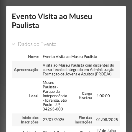
Mostrar/Esconder
barra
lateral
Evento Visita ao Museu
Paulista
Dados do Evento
Nome
Evento Visita ao Museu Paulista
Visita ao Museu Paulista com discentes do
Apresentação
curso Técnico Integrado em Administração -
Formação de Jovens e Adultos (PROEJA)
Museu
Paulista -
Parque da
Carga
Local
Independência
4:00:00
Horária
- Ipiranga, São
Paulo - SP,
04263-000
Início das
Fim das
27/07/2025
01/08/2025
Inscrições
Inscrições
27 de Julho