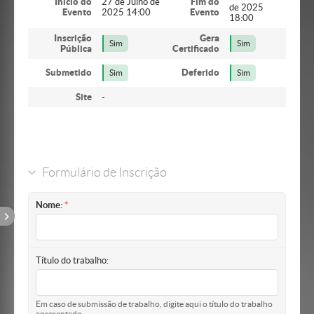
Início do
27 de Julho de
Fim do
de 2025
Evento
2025 14:00
Evento
18:00
Inscrição
Gera
Sim
Sim
Pública
Certificado
Submetido
Deferido
Sim
Sim
Site
-
Formulário de Inscrição
Nome:
Título do trabalho:
Em caso de submissão de trabalho, digite aqui o título do trabalho