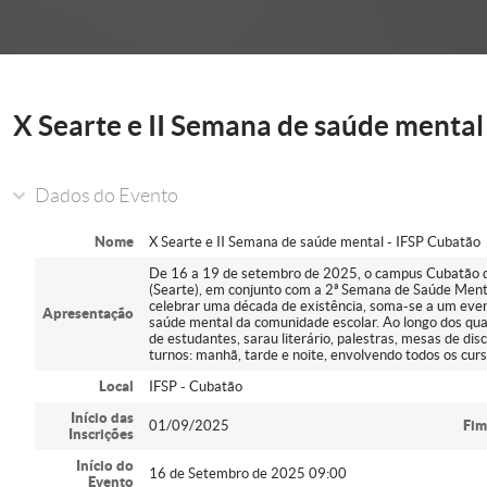
onder
X Searte e II Semana de saúde mental
Dados do Evento
Nome
X Searte e II Semana de saúde mental - IFSP Cubatão
De 16 a 19 de setembro de 2025, o campus Cubatão do
(Searte), em conjunto com a 2ª Semana de Saúde Mental
celebrar uma década de existência, soma-se a um even
Apresentação
saúde mental da comunidade escolar. Ao longo dos qua
de estudantes, sarau literário, palestras, mesas de dis
turnos: manhã, tarde e noite, envolvendo todos os cu
Local
IFSP - Cubatão
Início das
01/09/2025
Fim
Inscrições
Início do
16 de Setembro de 2025 09:00
Evento