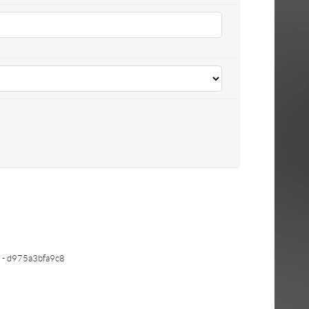
- d975a3bfa9c8