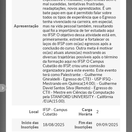
mal sucedidas, tentativas frustradas,
readaptações, novos aprendizados. É um
bate papo em que é permitido falar sobre
todos os tipos de experiência que o Egresso
tenha vivenciado na carreira, em especial,
Apresentação
mas na vida pessoal também, ressaltando
qual foi a importância de ter estudado aqui
no IFSP. O objetivo dessa atividade está em,
primeiramente, estreitar e fortalecer os
laços do IFSP com os(as) egressos após a
conclusão do curso. Outra meta é motivar
os(as) atuais alunos(as) mostrando as
diversas trajetórias possíveis após o término
da formação aqui no IFSP. O Campus
Cubatão do IFSP, criou uma comissão
organizadora para este evento. Este evento
terá como Palestrante: - Guilherme
Ghiraldelli - Egresso do CTEI - USP IFSQ -
Mestrando em Química(14:00); - Guilherme
David Santos Silva (Remoto) - Egresso do
CTII - Mestre em Ciências da Computação
pela STANFORD UNIVERSITY - Califórnia
/EUA(15:00).
IFSP - Campus
Carga
Local
2
Cubatão
Horária
Início das
Fim das
18/08/2025
09/09/2025
Inscrições
Inscrições