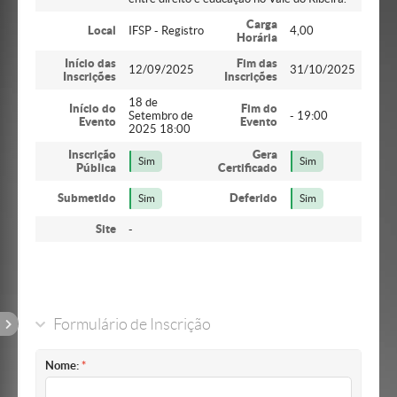
Carga
Local
IFSP - Registro
4,00
Horária
Início das
Fim das
12/09/2025
31/10/2025
Inscrições
Inscrições
18 de
Início do
Fim do
Setembro de
- 19:00
Evento
Evento
2025 18:00
Inscrição
Gera
Sim
Sim
Pública
Certificado
Submetido
Deferido
Sim
Sim
Site
-
Formulário de Inscrição
Nome: