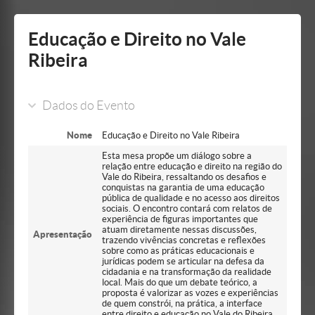
Mostrar/Esconder
barra
lateral
Educação e Direito no Vale
Ribeira
Dados do Evento
Nome
Educação e Direito no Vale Ribeira
Esta mesa propõe um diálogo sobre a
relação entre educação e direito na região do
Vale do Ribeira, ressaltando os desafios e
conquistas na garantia de uma educação
pública de qualidade e no acesso aos direitos
sociais. O encontro contará com relatos de
experiência de figuras importantes que
atuam diretamente nessas discussões,
Apresentação
trazendo vivências concretas e reflexões
sobre como as práticas educacionais e
jurídicas podem se articular na defesa da
cidadania e na transformação da realidade
local. Mais do que um debate teórico, a
proposta é valorizar as vozes e experiências
de quem constrói, na prática, a interface
entre direito e educação no Vale do Ribeira.