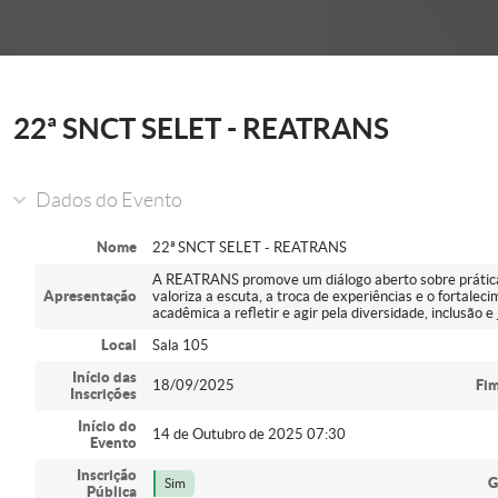
onder
22ª SNCT SELET - REATRANS
Dados do Evento
Nome
22ª SNCT SELET - REATRANS
A REATRANS promove um diálogo aberto sobre práticas a
Apresentação
valoriza a escuta, a troca de experiências e o fortale
acadêmica a refletir e agir pela diversidade, inclusão e j
Local
Sala 105
Início das
18/09/2025
Fim
Inscrições
Início do
14 de Outubro de 2025 07:30
Evento
Inscrição
G
Sim
Pública