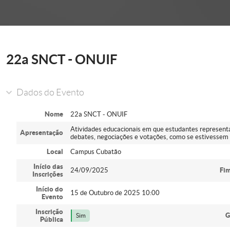
onder
22a SNCT - ONUIF
Dados do Evento
Nome
22a SNCT - ONUIF
Atividades educacionais em que estudantes representa
Apresentação
debates, negociações e votações, como se estivessem
Local
Campus Cubatão
Início das
24/09/2025
Fim
Inscrições
Início do
15 de Outubro de 2025 10:00
Evento
Inscrição
G
Sim
Pública