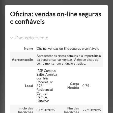
Mostrar/Esconder
barra
lateral
Oficina: vendas on-line seguras
e confiáveis
Dados do Evento
Nome
Oficina: vendas on-line seguras e confiáveis
Apresentar os riscos comuns e a importância
Apresentação
da segurança nas vendas. Além de dicas de
como montar um anúncio atrativo.
IFSP Campus
Salto, Avenida
dos Três
Poderes, n°
Carga
Local
375 -
0,75
Horária
Residencial
Central
Parque,
Salto/SP
Início das
Fim das
01/10/2025
22/10/2025
Inscrições
Inscrições