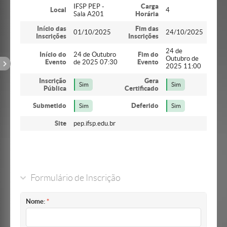
IFSP PEP -
Carga
Local
4
Sala A201
Horária
Início das
Fim das
01/10/2025
24/10/2025
Inscrições
Inscrições
24 de
Início do
24 de Outubro
Fim do
Outubro de
Evento
de 2025 07:30
Evento
2025 11:00
Inscrição
Gera
Sim
Sim
Pública
Certificado
Submetido
Deferido
Sim
Sim
Site
pep.ifsp.edu.br
Formulário de Inscrição
Nome: