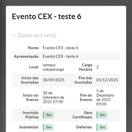
Mostrar/Esconder
barra
lateral
Evento CEX - teste 6
Dados do Evento
Nome
Evento CEX - teste 6
Apresentação
Evento CEX - teste 6
campus
Carga
Local
2
votuporanga
Horária
Início das
Fim das
30/09/2025
05/12/2025
Inscrições
Inscrições
5 de
30 de
Início do
Fim do
Dezembro
Setembro de
Evento
Evento
de 2025
2025 07:00
09:00
Inscrição
Gera
Sim
Sim
Pública
Certificado
Submetido
Deferido
Sim
Sim