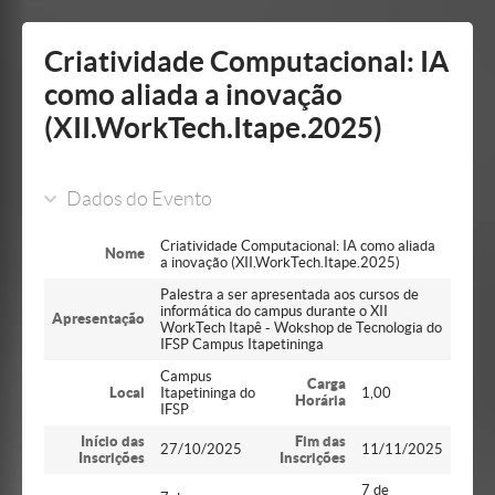
Mostrar/Esconder
barra
lateral
Criatividade Computacional: IA
como aliada a inovação
(XII.WorkTech.Itape.2025)
Dados do Evento
Criatividade Computacional: IA como aliada
Nome
a inovação (XII.WorkTech.Itape.2025)
Palestra a ser apresentada aos cursos de
informática do campus durante o XII
Apresentação
WorkTech Itapê - Wokshop de Tecnologia do
IFSP Campus Itapetininga
Campus
Carga
Local
Itapetininga do
1,00
Horária
IFSP
Início das
Fim das
27/10/2025
11/11/2025
Inscrições
Inscrições
7 de