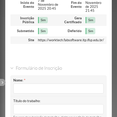
7 de
Início do
Fim do
Novembro
Novembro de
Evento
Evento
de 2025
2025 20:45
21:45
Inscrição
Gera
Sim
Sim
Pública
Certificado
Submetido
Deferido
Sim
Sim
Site
https://worktech.fabsoftware.itp.ifsp.edu.br/
Formulário de Inscrição
Nome:
Título do trabalho: