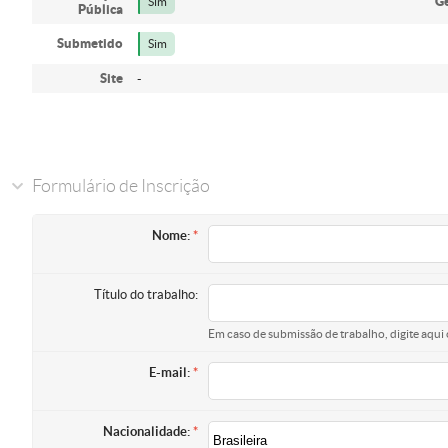
Ge
Sim
Pública
Submetido
Sim
Site
-
Formulário de Inscrição
Nome:
Título do trabalho:
Em caso de submissão de trabalho, digite aqui 
E-mail:
Nacionalidade: