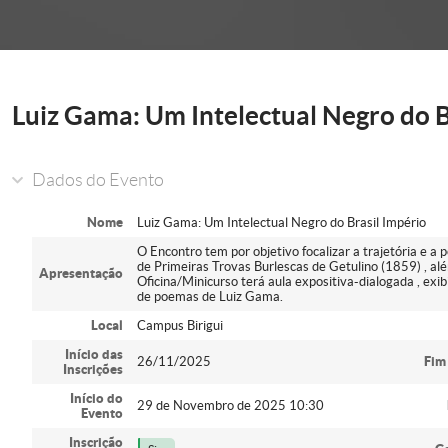
onder
Luiz Gama: Um Intelectual Negro do B
Dados do Evento
Nome
Luiz Gama: Um Intelectual Negro do Brasil Império
O Encontro tem por objetivo focalizar a trajetória e a 
de Primeiras Trovas Burlescas de Getulino (1859) , al
Apresentação
Oficina/Minicurso terá aula expositiva-dialogada , exi
de poemas de Luiz Gama.
Local
Campus Birigui
Início das
26/11/2025
Fim
Inscrições
Início do
29 de Novembro de 2025 10:30
Evento
Inscrição