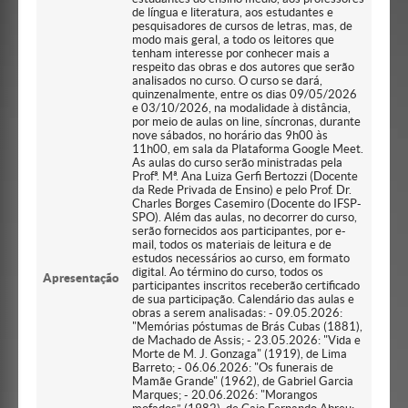
de língua e literatura, aos estudantes e
pesquisadores de cursos de letras, mas, de
modo mais geral, a todo os leitores que
tenham interesse por conhecer mais a
respeito das obras e dos autores que serão
analisados no curso. O curso se dará,
quinzenalmente, entre os dias 09/05/2026
e 03/10/2026, na modalidade à distância,
por meio de aulas on line, síncronas, durante
nove sábados, no horário das 9h00 às
11h00, em sala da Plataforma Google Meet.
As aulas do curso serão ministradas pela
Profª. Mª. Ana Luiza Gerfi Bertozzi (Docente
da Rede Privada de Ensino) e pelo Prof. Dr.
Charles Borges Casemiro (Docente do IFSP-
SPO). Além das aulas, no decorrer do curso,
serão fornecidos aos participantes, por e-
mail, todos os materiais de leitura e de
estudos necessários ao curso, em formato
digital. Ao término do curso, todos os
Apresentação
participantes inscritos receberão certificado
de sua participação. Calendário das aulas e
obras a serem analisadas: - 09.05.2026:
"Memórias póstumas de Brás Cubas (1881),
de Machado de Assis; - 23.05.2026: "Vida e
Morte de M. J. Gonzaga" (1919), de Lima
Barreto; - 06.06.2026: "Os funerais de
Mamãe Grande" (1962), de Gabriel Garcia
Marques; - 20.06.2026: "Morangos