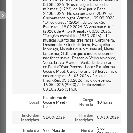
mofados” (1982), de Caio Fernando Abreu; -
08.08.2026: “Prosas seguidas de odes
mínimas” (1992), de José paulo Paes; -
22.08.2026: "No seu pescoço" (2009), de
Chimamanda Ngozi Adichie; - 05.09.2026:
"Olhos d’água" (2014), de Conceição
Evaristo; - 19.09.2026: "A vida não é útil"
(2020), de Ailton Krenak; - 03.10.2026:
"Canções escolhidas (1963-2026) – 14
músicas: Canto das três raças, Cordilheira,
Desenredo, Estrela da terra, Evangelho,
Mordaça, Na volta que o mundo dá, Navio
fantasma, O dia em que o morro descer e
não for carnaval, Pesadelo, Velho arvoredo,
Vento bravo, Viagem, Vontade de chorar –.",
de Paulo César Pinheiro. Local: Plataforma
Google Meet. Carga horária: 18 horas Início
das inscrições: 31.03.2026 / Fim das
Inscrições: 03.10.2026 Início do evento:
16.05.2026 (9h00) / Fim do evento:
03.10.2026 (11h00)
Plataforma do
Carga
Local
Google Meet -
18 horas
Horária
IFSP
Início das
Fim das
31/03/2026
03/10/2026
Inscrições
Inscrições
3 de
Início do
9 de Maio de
Fim do
Outubro de