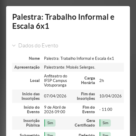
Mostrar/Esconder
barra
lateral
Palestra: Trabalho Informal e
Escala 6x1
Dados do Evento
Nome
Palestra: Trabalho Informal e Escala 6x1
Apresentação
Palestrante: Moisés Selerges.
Anfiteatro do
Carga
Local
IFSP Campus
2h
Horária
Votuporanga
Início das
Fim das
07/04/2026
10/04/2026
Inscrições
Inscrições
Início do
9 de Abril de
Fim do
- 11:00
Evento
2026 09:00
Evento
Inscrição
Gera
Sim
Sim
Pública
Certificado
Submetido
Deferido
Sim
Sim