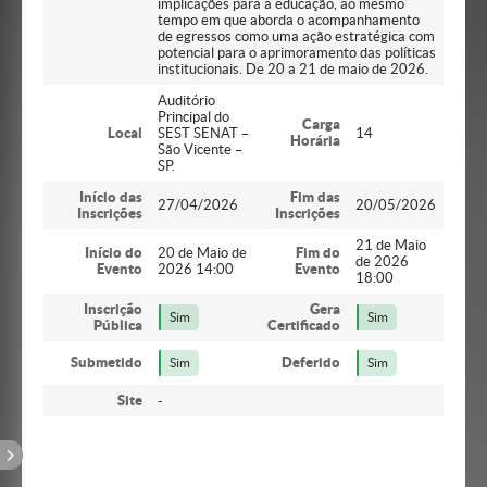
implicações para a educação, ao mesmo
tempo em que aborda o acompanhamento
de egressos como uma ação estratégica com
potencial para o aprimoramento das políticas
institucionais. De 20 a 21 de maio de 2026.
Auditório
Principal do
Carga
Local
SEST SENAT –
14
Horária
São Vicente –
SP.
Início das
Fim das
27/04/2026
20/05/2026
Inscrições
Inscrições
21 de Maio
Início do
20 de Maio de
Fim do
de 2026
Evento
2026 14:00
Evento
18:00
Inscrição
Gera
Sim
Sim
Pública
Certificado
Submetido
Deferido
Sim
Sim
Site
-