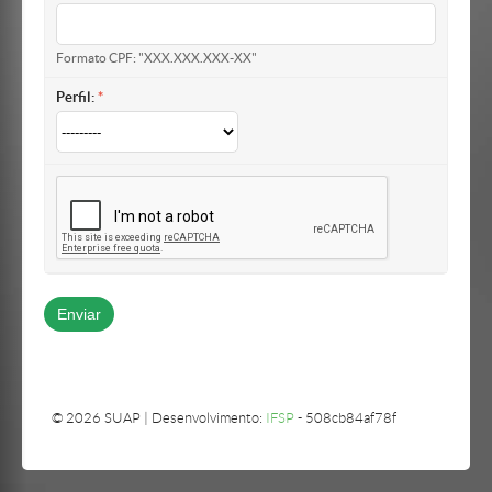
Formato CPF: "XXX.XXX.XXX-XX"
Perfil:
© 2026 SUAP | Desenvolvimento:
IFSP
- 508cb84af78f