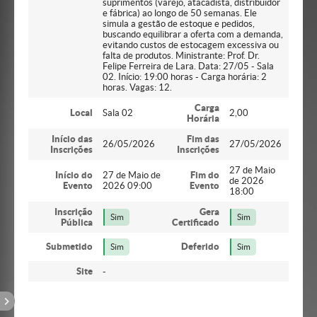
suprimentos (varejo, atacadista, distribuidor
e fábrica) ao longo de 50 semanas. Ele
simula a gestão de estoque e pedidos,
buscando equilibrar a oferta com a demanda,
evitando custos de estocagem excessiva ou
falta de produtos. Ministrante: Prof. Dr.
Felipe Ferreira de Lara. Data: 27/05 - Sala
02. Início: 19:00 horas - Carga horária: 2
horas. Vagas: 12.
Carga
Local
Sala 02
2,00
Horária
Início das
Fim das
26/05/2026
27/05/2026
Inscrições
Inscrições
27 de Maio
Início do
27 de Maio de
Fim do
de 2026
Evento
2026 09:00
Evento
18:00
Inscrição
Gera
Sim
Sim
Pública
Certificado
Submetido
Deferido
Sim
Sim
Site
-