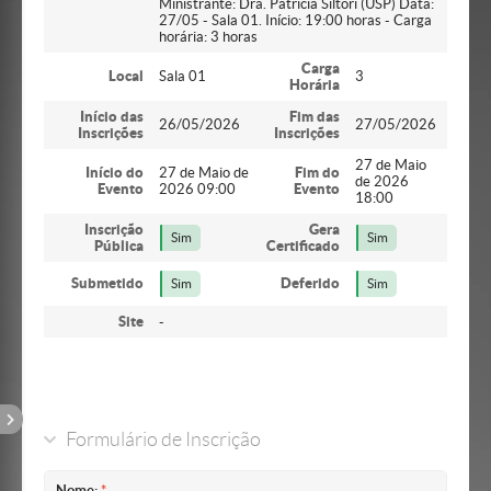
Ministrante: Dra. Patricia Siltori (USP) Data:
27/05 - Sala 01. Início: 19:00 horas - Carga
horária: 3 horas
Carga
Local
Sala 01
3
Horária
Início das
Fim das
26/05/2026
27/05/2026
Inscrições
Inscrições
27 de Maio
Início do
27 de Maio de
Fim do
de 2026
Evento
2026 09:00
Evento
18:00
Inscrição
Gera
Sim
Sim
Pública
Certificado
Submetido
Deferido
Sim
Sim
Site
-
Formulário de Inscrição
Nome: