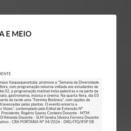
A E MEIO
BIENTE
Campus Itaquaquecetuba, promove a "Semana da Diversidade,
-feira, com programação noturna voltada aos estudantes de
ia 02, a programação matinal inclui palestras e na parte da
anato, gastronomia, música e cinema. Na quarta-feira, dia 03
parte da tarde uma "Feirinha Botânica", com opções de
travessadas pelas plantas. O evento encerra a
 Vozes", contemplado pelo Edital de Extensão Nº
o! Presidente: Rogério Soares Cordeiro Docente - MTM
 D’Almeida Docente - SLM Sandra Silveira Ferreira Docente
strativo - CRA PORTARIA Nº 34/2026 - DRG/ITQ/IFSP DE