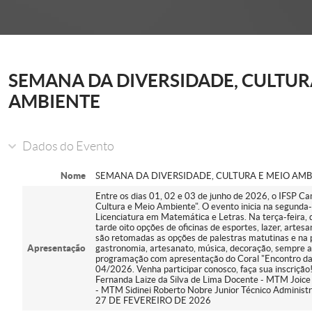
onder
SEMANA DA DIVERSIDADE, CULTUR
AMBIENTE
Dados do Evento
Nome
SEMANA DA DIVERSIDADE, CULTURA E MEIO AM
Entre os dias 01, 02 e 03 de junho de 2026, o IFSP 
Cultura e Meio Ambiente". O evento inicia na segunda
Licenciatura em Matemática e Letras. Na terça-feira, d
tarde oito opções de oficinas de esportes, lazer, artes
são retomadas as opções de palestras matutinas e na 
Apresentação
gastronomia, artesanato, música, decoração, sempre a
programação com apresentação do Coral "Encontro das
04/2026. Venha participar conosco, faça sua inscriçã
Fernanda Laize da Silva de Lima Docente - MTM Joice
- MTM Sidinei Roberto Nobre Junior Técnico Admini
27 DE FEVEREIRO DE 2026