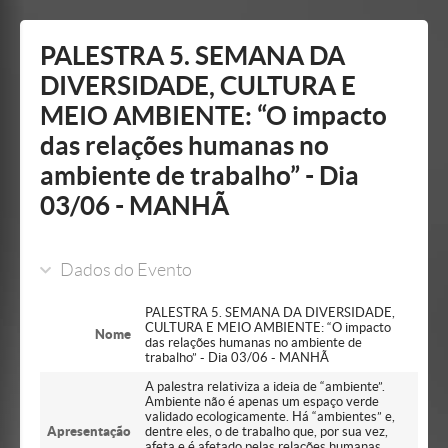
Mostrar/Esconder
barra
lateral
PALESTRA 5. SEMANA DA
DIVERSIDADE, CULTURA E
MEIO AMBIENTE: “O impacto
das relações humanas no
ambiente de trabalho” - Dia
03/06 - MANHÃ
Dados do Evento
PALESTRA 5. SEMANA DA DIVERSIDADE,
CULTURA E MEIO AMBIENTE: “O impacto
Nome
das relações humanas no ambiente de
trabalho” - Dia 03/06 - MANHÃ
A palestra relativiza a ideia de “ambiente”.
Ambiente não é apenas um espaço verde
validado ecologicamente. Há “ambientes” e,
Apresentação
dentre eles, o de trabalho que, por sua vez,
afeta e é afetado pelas relações humanas.