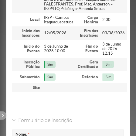
PALESTRANTES: Prof. Msc. Anderson –
IFSP/ITQ Psicóloga: Amanda Seixas
IFSP - Campus
Carga
Local
2,00
Itaquaquecetuba
Horária
Início das
Fim das
12/05/2026
03/06/2026
Inscrições
Inscrições
3 de Junho
Início do
3 de Junho de
Fim do
de 2026
Evento
2026 10:00
Evento
12:15
Inscrição
Gera
Sim
Sim
Pública
Certificado
Submetido
Deferido
Sim
Sim
Site
-
Formulário de Inscrição
Nome: