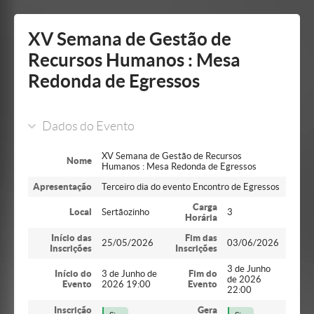
Mostrar/Esconder
barra
lateral
XV Semana de Gestão de
Recursos Humanos : Mesa
Redonda de Egressos
Dados do Evento
XV Semana de Gestão de Recursos
Nome
Humanos : Mesa Redonda de Egressos
Apresentação
Terceiro dia do evento Encontro de Egressos
Carga
Local
Sertãozinho
3
Horária
Início das
Fim das
25/05/2026
03/06/2026
Inscrições
Inscrições
3 de Junho
Início do
3 de Junho de
Fim do
de 2026
Evento
2026 19:00
Evento
22:00
Inscrição
Gera