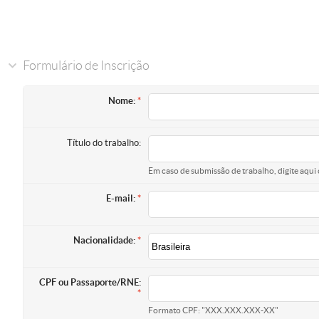
Formulário de Inscrição
Nome:
Título do trabalho:
Em caso de submissão de trabalho, digite aqui 
E-mail:
Nacionalidade:
CPF ou Passaporte/RNE:
Formato CPF: "XXX.XXX.XXX-XX"