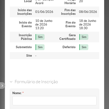
Local
20
Avaré
Horária
Início das
Fim das
01/06/2026
08/06/2026
Inscrições
Inscrições
10 de Junho
18 de Junho
Início do
Fim do
de 2026
de 2026
Evento
Evento
13:20
18:30
Inscrição
Gera
Sim
Sim
Pública
Certificado
Submetido
Deferido
Sim
Sim
Site
-
Formulário de Inscrição
Nome: