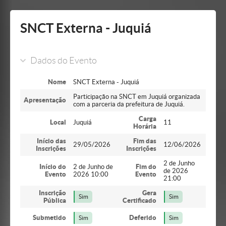
Mostrar/Esconder
barra
lateral
SNCT Externa - Juquiá
Dados do Evento
Nome
SNCT Externa - Juquiá
Participação na SNCT em Juquiá organizada
Apresentação
com a parceria da prefeitura de Juquiá.
Carga
Local
Juquiá
11
Horária
Início das
Fim das
29/05/2026
12/06/2026
Inscrições
Inscrições
2 de Junho
Início do
2 de Junho de
Fim do
de 2026
Evento
2026 10:00
Evento
21:00
Inscrição
Gera
Sim
Sim
Pública
Certificado
Submetido
Deferido
Sim
Sim