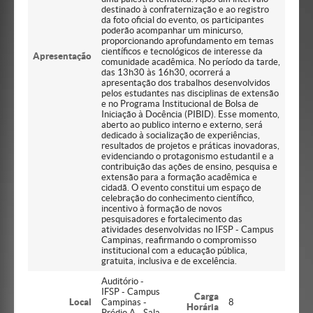
destinado à confraternização e ao registro
da foto oficial do evento, os participantes
poderão acompanhar um minicurso,
proporcionando aprofundamento em temas
científicos e tecnológicos de interesse da
Apresentação
comunidade acadêmica. No período da tarde,
das 13h30 às 16h30, ocorrerá a
apresentação dos trabalhos desenvolvidos
pelos estudantes nas disciplinas de extensão
e no Programa Institucional de Bolsa de
Iniciação à Docência (PIBID). Esse momento,
aberto ao publico interno e externo, será
dedicado à socialização de experiências,
resultados de projetos e práticas inovadoras,
evidenciando o protagonismo estudantil e a
contribuição das ações de ensino, pesquisa e
extensão para a formação acadêmica e
cidadã. O evento constitui um espaço de
celebração do conhecimento científico,
incentivo à formação de novos
pesquisadores e fortalecimento das
atividades desenvolvidas no IFSP - Campus
Campinas, reafirmando o compromisso
institucional com a educação pública,
gratuita, inclusiva e de excelência.
Auditório -
IFSP - Campus
Carga
Local
Campinas -
8
Horária
Prédio A - Sala