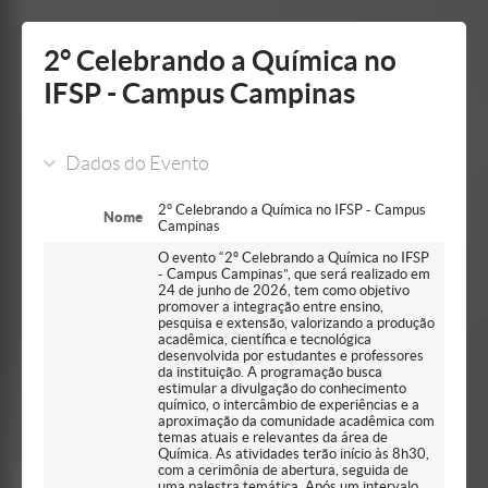
Mostrar/Esconder
barra
lateral
2° Celebrando a Química no
IFSP - Campus Campinas
Dados do Evento
2° Celebrando a Química no IFSP - Campus
Nome
Campinas
O evento “2º Celebrando a Química no IFSP
- Campus Campinas”, que será realizado em
24 de junho de 2026, tem como objetivo
promover a integração entre ensino,
pesquisa e extensão, valorizando a produção
acadêmica, científica e tecnológica
desenvolvida por estudantes e professores
da instituição. A programação busca
estimular a divulgação do conhecimento
químico, o intercâmbio de experiências e a
aproximação da comunidade acadêmica com
temas atuais e relevantes da área de
Química. As atividades terão início às 8h30,
com a cerimônia de abertura, seguida de
uma palestra temática. Após um intervalo