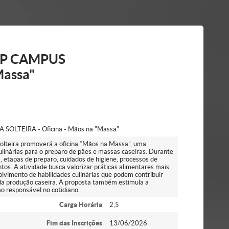
SP CAMPUS
Massa"
OLTEIRA - Oficina - Mãos na "Massa"
lteira promoverá a oficina “Mãos na Massa”, uma
ulinárias para o preparo de pães e massas caseiras. Durante
, etapas de preparo, cuidados de higiene, processos de
os. A atividade busca valorizar práticas alimentares mais
lvimento de habilidades culinárias que podem contribuir
 da produção caseira. A proposta também estimula a
o responsável no cotidiano.
Carga Horária
2,5
Fim das Inscrições
13/06/2026