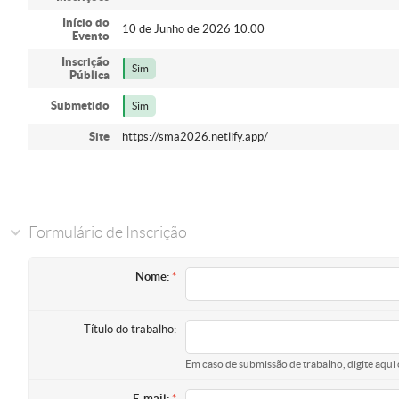
Início do
10 de Junho de 2026 10:00
Evento
Inscrição
Sim
Pública
Submetido
Sim
Site
https://sma2026.netlify.app/
Formulário de Inscrição
Nome:
Título do trabalho:
Em caso de submissão de trabalho, digite aqui 
E-mail: