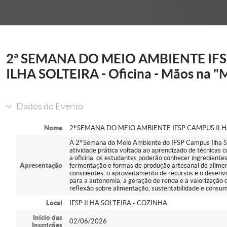
onder
2ª SEMANA DO MEIO AMBIENTE IF
ILHA SOLTEIRA - Oficina - Mãos na "
Dados do Evento
Nome
2ª SEMANA DO MEIO AMBIENTE IFSP CAMPUS ILHA S
A 2ª Semana do Meio Ambiente do IFSP Campus Ilha So
atividade prática voltada ao aprendizado de técnicas c
a oficina, os estudantes poderão conhecer ingredientes
Apresentação
fermentação e formas de produção artesanal de aliment
conscientes, o aproveitamento de recursos e o desenvo
para a autonomia, a geração de renda e a valorização
reflexão sobre alimentação, sustentabilidade e consum
Local
IFSP ILHA SOLTEIRA - COZINHA
Início das
02/06/2026
Inscrições