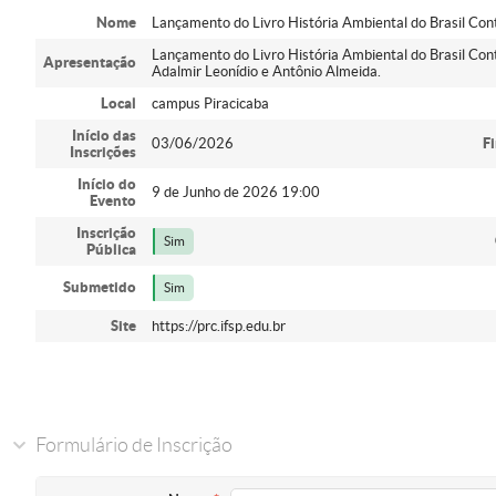
Nome
Lançamento do Livro História Ambiental do Brasil C
Lançamento do Livro História Ambiental do Brasil C
Apresentação
Adalmir Leonídio e Antônio Almeida.
Local
campus Piracicaba
Início das
03/06/2026
F
Inscrições
Início do
9 de Junho de 2026 19:00
Evento
Inscrição
Sim
Pública
Submetido
Sim
Site
https://prc.ifsp.edu.br
Formulário de Inscrição