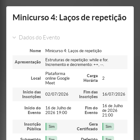
Mostrar/Esconder
barra
lateral
Minicurso 4: Laços de repetição
Dados do Evento
Nome
Minicurso 4: Laços de repetição
Estruturas de repetição: while e for.
Apresentação
Incremento e decremento: ++, --.
Plataforma
Carga
Local
online Google
2
Horária
Meet
Início das
Fim das
02/07/2026
16/07/2026
Inscrições
Inscrições
16 de Julho
Início do
16 de Julho de
Fim do
de 2026
Evento
2026 19:00
Evento
21:00
Inscrição
Gera
Sim
Sim
Pública
Certificado
Submetido
Deferido
Sim
Sim