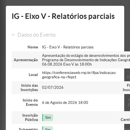
Mostrar/Esconder
barra
lateral
IG - Eixo V - Relatórios parciais
Dados do Evento
Nome
IG - Eixo V - Relatórios parciais
Apresentação do estágio de desenvolvimentos dos pr
Apresentação
Programa de Desenvolvimento de Indicações Geográf
06.08.2026 Eixo V às 18:00h
https://conferenciaweb.rnp.br/ifpa/indicacao-
Local
geografica-na-rfepct
H
Início das
F
02/07/2026
Inscrições
Insc
Início do
6 de Agosto de 2026 18:00
Evento
E
Inscrição
Sim
Pública
Certi
Submetido
De
Sim