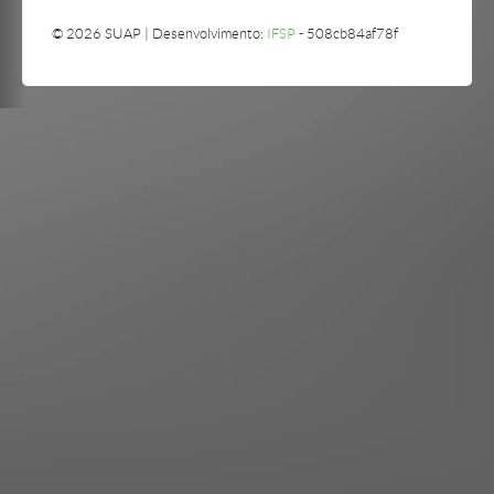
© 2026 SUAP | Desenvolvimento:
IFSP
- 508cb84af78f