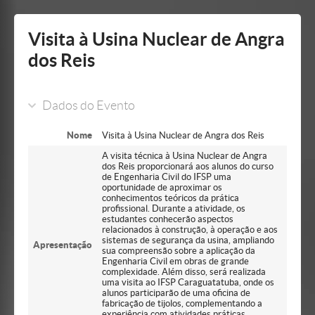
Mostrar/Esconder
barra
lateral
Visita à Usina Nuclear de Angra
dos Reis
Dados do Evento
Nome
Visita à Usina Nuclear de Angra dos Reis
A visita técnica à Usina Nuclear de Angra
dos Reis proporcionará aos alunos do curso
de Engenharia Civil do IFSP uma
oportunidade de aproximar os
conhecimentos teóricos da prática
profissional. Durante a atividade, os
estudantes conhecerão aspectos
relacionados à construção, à operação e aos
sistemas de segurança da usina, ampliando
Apresentação
sua compreensão sobre a aplicação da
Engenharia Civil em obras de grande
complexidade. Além disso, será realizada
uma visita ao IFSP Caraguatatuba, onde os
alunos participarão de uma oficina de
fabricação de tijolos, complementando a
experiência com atividades práticas