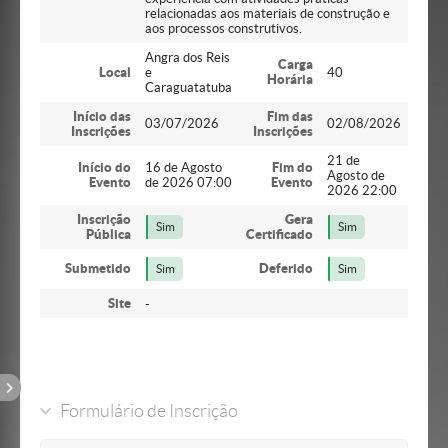
relacionadas aos materiais de construção e
aos processos construtivos.
Angra dos Reis
Carga
Local
e
40
Horária
Caraguatatuba
Início das
Fim das
03/07/2026
02/08/2026
Inscrições
Inscrições
21 de
Início do
16 de Agosto
Fim do
Agosto de
Evento
de 2026 07:00
Evento
2026 22:00
Inscrição
Gera
Sim
Sim
Pública
Certificado
Submetido
Deferido
Sim
Sim
Site
-
Formulário de Inscrição