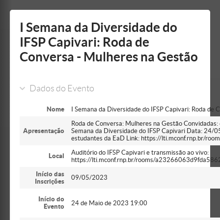
Mostrar/Esconder
barra
lateral
I Semana da Diversidade do
IFSP Capivari: Roda de
Conversa - Mulheres na Gestão
Dados do Evento
Nome
I Semana da Diversidade do IFSP Capivari: Roda de 
Roda de Conversa: Mulheres na Gestão Convidadas: ex
Apresentação
Semana da Diversidade do IFSP Capivari Data: 24/05
estudantes da EaD Link: https://lti.mconf.rnp.
Auditório do IFSP Capivari e transmissão ao vivo:
Local
https://lti.mconf.rnp.br/rooms/a23266063d9fda5
Início das
09/05/2023
Inscrições
Início do
24 de Maio de 2023 19:00
Evento