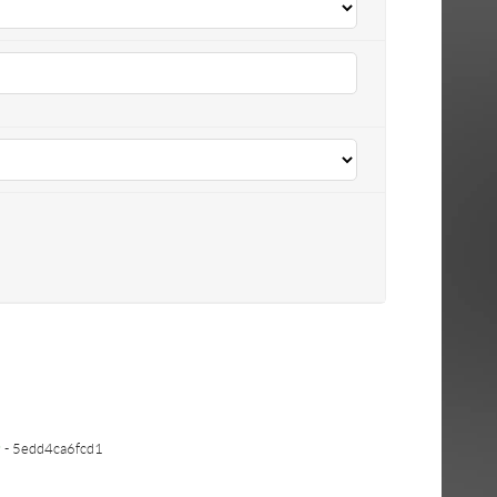
P
- 5edd4ca6fcd1