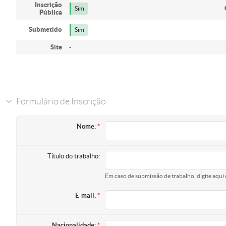
Inscrição
Sim
Pública
Submetido
Sim
Site
-
Formulário de Inscrição
Nome:
Título do trabalho:
Em caso de submissão de trabalho, digite aqui 
E-mail:
Nacionalidade: