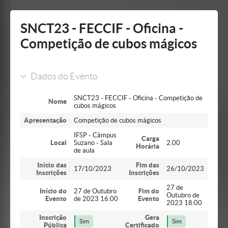
Mostrar/Esconder
barra
lateral
SNCT23 - FECCIF - Oficina -
Competição de cubos mágicos
Dados do Evento
SNCT23 - FECCIF - Oficina - Competição de
Nome
cubos mágicos
Apresentação
Competição de cubos mágicos
IFSP - Câmpus
Carga
Local
Suzano - Sala
2,00
Horária
de aula
Início das
Fim das
17/10/2023
26/10/2023
Inscrições
Inscrições
27 de
Início do
27 de Outubro
Fim do
Outubro de
Evento
de 2023 16:00
Evento
2023 18:00
Inscrição
Gera
Sim
Sim
Pública
Certificado